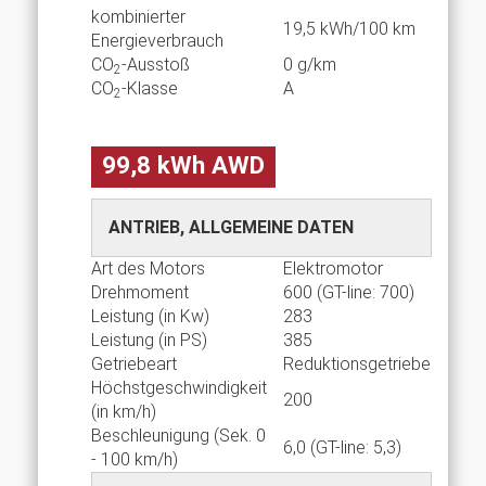
kombinierter
19,5 kWh/100 km
Energieverbrauch
CO
-Ausstoß
0 g/km
2
CO
-Klasse
A
2
99,8 kWh AWD
ANTRIEB, ALLGEMEINE DATEN
Art des Motors
Elektromotor
Drehmoment
600 (GT-line: 700)
Leistung (in Kw)
283
Leistung (in PS)
385
Getriebeart
Reduktionsgetriebe
Höchstgeschwindigkeit
200
(in km/h)
Beschleunigung (Sek. 0
6,0 (GT-line: 5,3)
- 100 km/h)