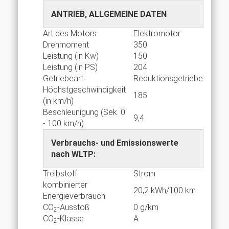
ANTRIEB, ALLGEMEINE DATEN
Art des Motors
Elektromotor
Drehmoment
350
Leistung (in Kw)
150
Leistung (in PS)
204
Getriebeart
Reduktionsgetriebe
Höchstgeschwindigkeit
185
(in km/h)
Beschleunigung (Sek. 0
9,4
- 100 km/h)
Verbrauchs- und Emissionswerte
nach WLTP:
Treibstoff
Strom
kombinierter
20,2 kWh/100 km
Energieverbrauch
CO
-Ausstoß
0 g/km
2
CO
-Klasse
A
2