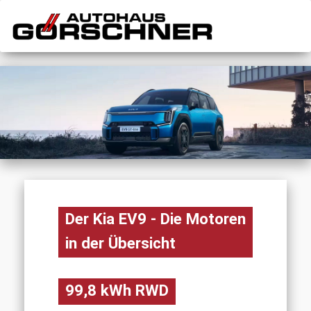
Der Kia EV9 - Die Motoren
in der Übersicht
99,8 kWh RWD